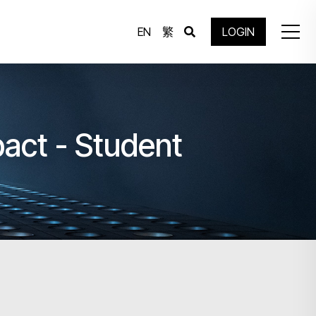
EN
繁
LOGIN
pact - Student