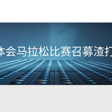
会马拉松比赛召募渣打马拉