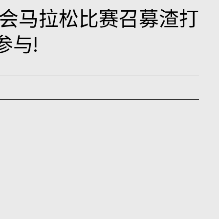
会马拉松比赛召募渣打
参与!