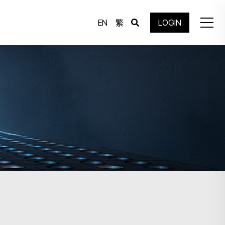
EN
繁
LOGIN