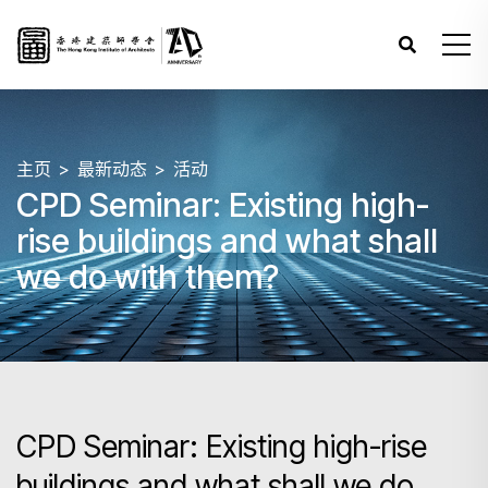
主页
最新动态
活动
CPD Seminar: Existing high-
rise buildings and what shall
we do with them?
CPD Seminar: Existing high-rise
buildings and what shall we do