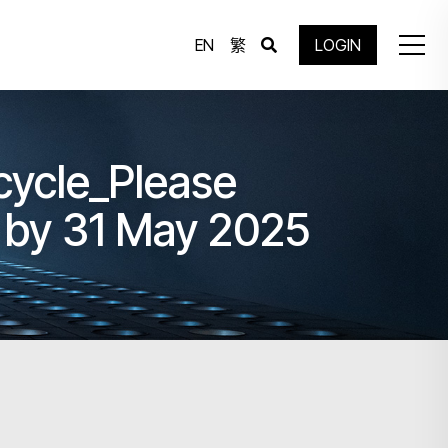
EN
繁
LOGIN
cycle_Please
n by 31 May 2025