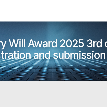
y Will Award 2025 3rd 
stration and submissio