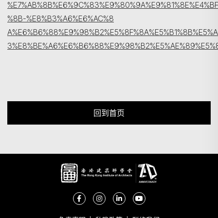
%E7%AB%8B%E6%9C%83%E9%80%9A%E9%81%8E%E4%B
%8B-%E8%B3%A6%E6%AC%8
A%E6%B6%88%E9%98%B2%E5%8F%8A%E5%B1%8B%E5%A
3%E8%BE%A6%E6%B6%88%E9%98%B2%E5%AE%89%E5%
回到首页