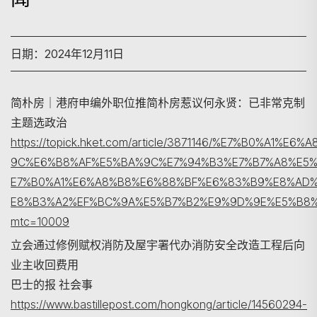
日期：2024年12月11日
简朴房｜港府申编外职位推简朴房惹议何永贤：已非常克制
主题选政治
https://topick.hket.com/article/3871146/%E7%B0%A1%
9C%E6%B8%AF%E5%BA%9C%E7%94%B3%E7%B7%A8%E5
E7%B0%A1%E6%A8%B8%E6%88%BF%E6%83%B9%E8%AD
搜寻
E8%B3%A2%EF%BC%9A%E5%B7%B2%E9%9D%9E%E5%B8
mtc=10009
立会通过修例赋权消防及屋宇署代办消防安全改造工程后向
业主收回费用
巴士的报 社会事
https://www.bastillepost.com/hongkong/article/14560294-