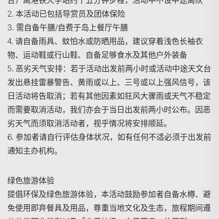
台）离港铁大学站约十五分钟步程，活动中不设中途离队
2. 本活动已包括导赏员及团体保险
3. 需自备午膳/自费于岛上餐厅午膳
搜寻
4. 请自备雨具、蚊怕水或防晒用品，建议穿着浅色长袖衣
物、运动鞋或行山鞋、自备足够食水及其他户外装备
5. 恶劣天气安排：若于活动出发前两小时或活动中途天文台
发出悬挂雷暴警告、黄雨或以上、三号或以上强风信号，该
日活动将告取消；若有其他因素如狂风大骤雨或天气不稳定
而需要取消活动，我们亦会于当日出发前两小时公布。因恶
劣天气而须取消活动者，视乎情况将安排顺延。
6. 参加者请自行评估身体状况，如有任何不适必须于出发前
通知主办机构。
绿色旅游体验
提倡环保及绿色旅游体验，本活动鼓励参加者自备水樽、避
免使用即弃餐具及用品，尊重当地文化及生态，旅程期间遵