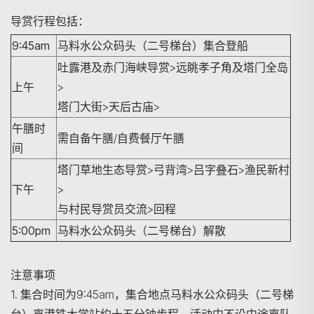
导赏行程包括：
9:45am
马料水公众码头（二号梯台）集合登船
吐露港及赤门海峡导赏>远眺孝子角及塔门全岛
上午
>
塔门大街>天后古庙>
午膳时
需自备午膳/自费餐厅午膳
间
塔门草地生态导赏>弓背湾>吕字叠石>渔民新村
下午
>
与村民导赏员交流>回程
5:00pm
马料水公众码头（二号梯台）解散
注意事项
1. 集合时间为9:45am，集合地点马料水公众码头（二号梯