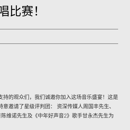
 歌唱比赛！
支持的观众们，我们诚邀你加入这场音乐盛宴！这是
特意邀请了星级评判团： 资深传媒人周国丰先生、
」主音陈维诺先生及《中年好声音2》歌手甘永杰先生为