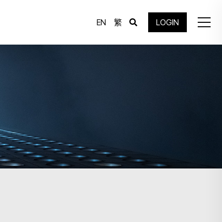
EN
繁
LOGIN