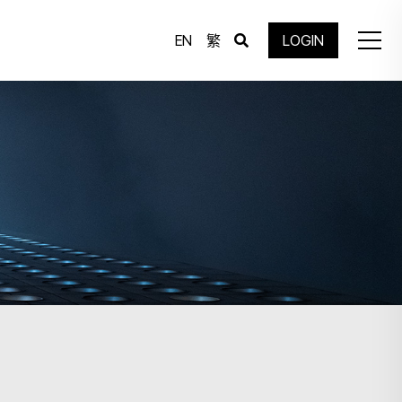
EN
繁
LOGIN