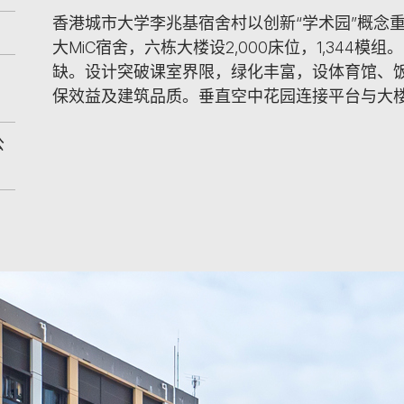
香港城市大学李兆基宿舍村以创新“学术园”概念
大MiC宿舍，六栋大楼设2,000床位，1,344模
缺。设计突破课室界限，绿化丰富，设体育馆、饭
保效益及建筑品质。垂直空中花园连接平台与大
公