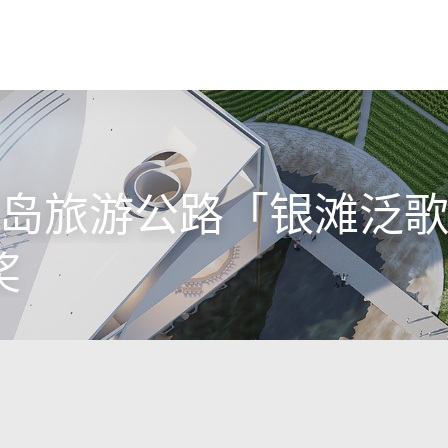
岛旅游公路「银滩泛
奖