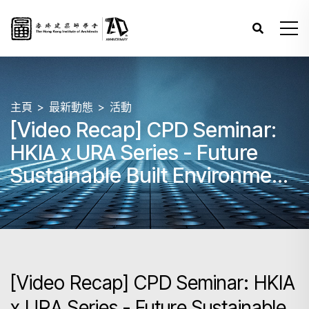
主頁
最新動態
活動
[Video Recap] CPD Seminar:
HKIA x URA Series - Future
Sustainable Built Environment
Vision
[Video Recap] CPD Seminar: HKIA
x URA Series - Future Sustainable