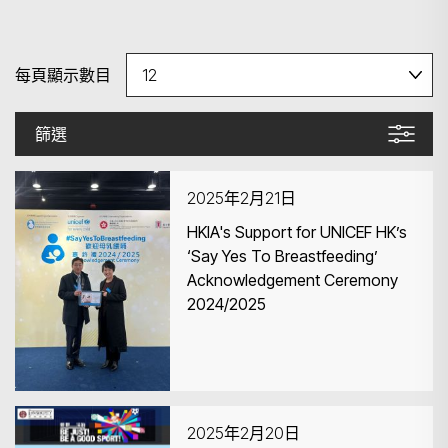
每頁顯示數目
篩選
2025年2月21日
HKIA's Support for UNICEF HK’s
‘Say Yes To Breastfeeding’
Acknowledgement Ceremony
2024/2025
2025年2月20日