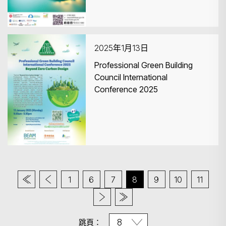
2025年1月13日
Professional Green Building
Council International
Conference 2025
1
6
7
8
9
10
11
跳頁：