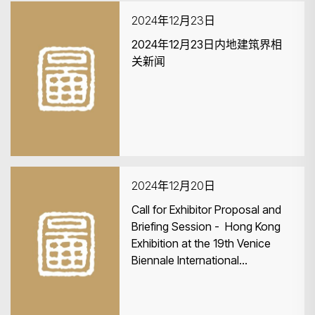
2024年12月23日
2024年12月23日内地建筑界相
关新闻
搜尋
2024年12月20日
Call for Exhibitor Proposal and
Briefing Session - Hong Kong
Exhibition at the 19th Venice
Biennale International
Architecture Exhibition (VB) and
Roving Exhibitions