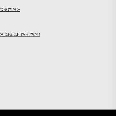
%90%AC-
91%B8%E8%B2%A8