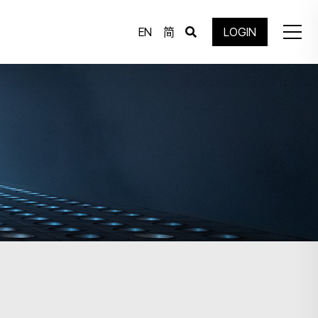
EN
简
LOGIN