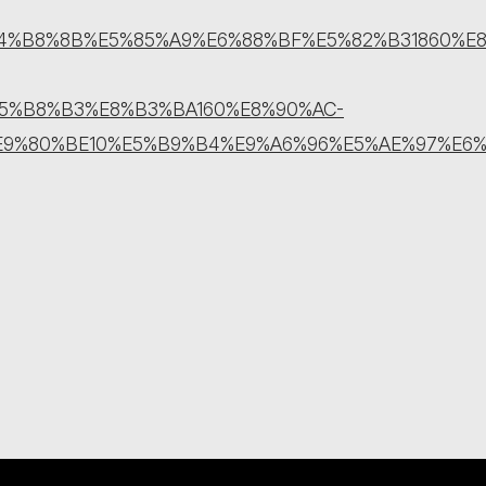
4%B8%8B%E5%85%A9%E6%88%BF%E5%82%B31860%E8
5%B8%B3%E8%B3%BA160%E8%90%AC-
9%80%BE10%E5%B9%B4%E9%A6%96%E5%AE%97%E6%