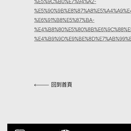
%E5%9C%B0%E7%94%A2-
%E5%90%9B%E8%87%A8%E5%A4%A9%E
%E6%91%B8%E5%87%BA-
%E4%B8%80%E5%80%8B%E6%9C%88%E
%E4%B9%9D%E9%BE%8D%E7%AB%99%E
回到首頁