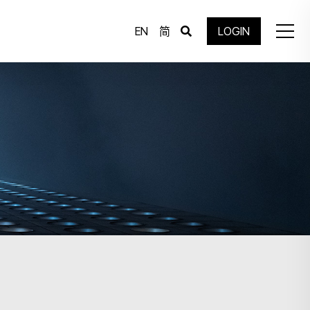
EN
简
LOGIN