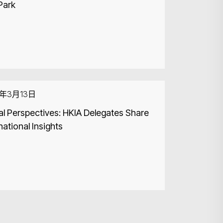
Park
6年3月13日
al Perspectives: HKIA Delegates Share
national Insights