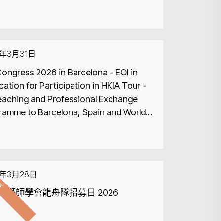
6年3月31日
Congress 2026 in Barcelona - EOI in
cation for Participation in HKIA Tour -
eaching and Professional Exchange
ramme to Barcelona, Spain and World
ress of Architects in Barcelona 2026
束
6年3月28日
搜尋
建築師學會龍舟隊招募日 2026