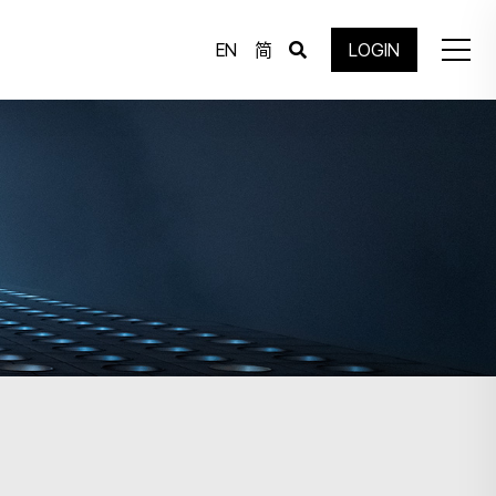
EN
简
LOGIN