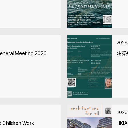
202
General Meeting 2026
建築
202
d Children Work
HKIA