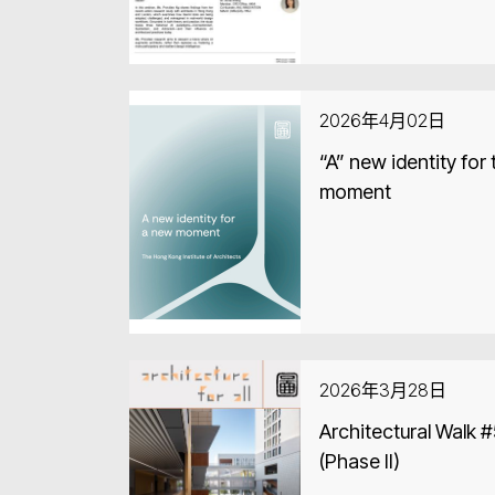
2026年4月02日
“A” new identity for
moment
2026年3月28日
Architectural Walk
(Phase II)