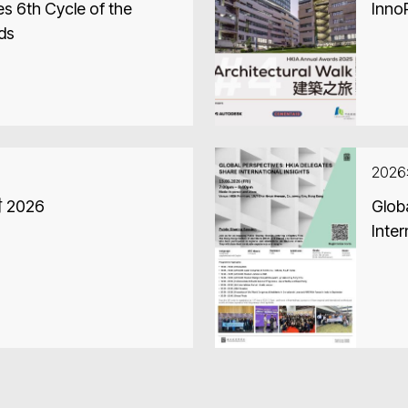
 6th Cycle of the
Inno
ds
202
2026
Glob
Inter