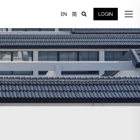
EN
简
LOGIN