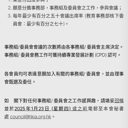
願意分擔事務部，事務組及委員會之工作，參與會議；
每年最少有百分之五十會議出席率 (教育事務部核下委
搜尋
員會：最少有百分之七十)。
事務組/委員會會議的次數將由各事務組/ 委員會主席決定。
事務組/ 委員會務工作可獲持續專業發展計劃 (CPD) 認可。
各會員均可表達意願加入有關的事務組/ 委員會，並由理事
會甄選及委任。
如 閣下對任何事務組
/
委員會之工作感興趣，
請填妥
回條
並於
2025
年
1
月
23
日
(
星期四
)
或之前
電郵至本會秘書
處
council@hkia.org.hk
。