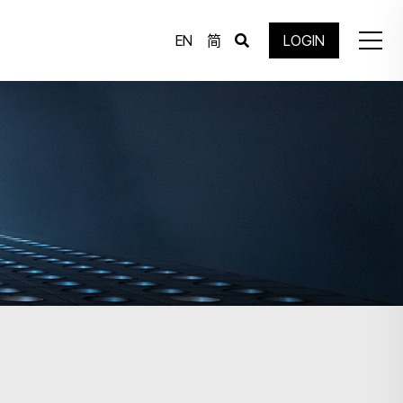
EN
简
LOGIN