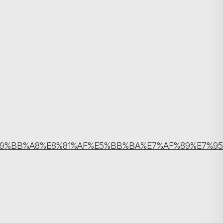
搜尋
F%E9%BB%A8%E8%81%AF%E5%BB%BA%E7%AF%89%E7%