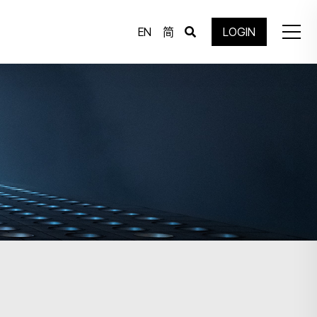
EN
简
LOGIN