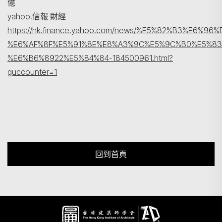
億
yahoo!信報 財經
https://hk.finance.yahoo.com/news/%E5%82%B3%
%E6%AF%8F%E5%91%8E%E8%A3%9C%E5%9C%B0%E5%8
%E6%B6%8922%E5%84%84-184500961.html?
guccounter=1
回到首頁