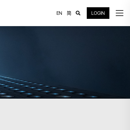
EN
简
LOGIN