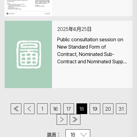
2025年6月25日
Public consultation session on
New Standard Form of
Contract, Nominated Sub-
Contract and Nominated Supply
Contract
1
16
17
18
19
20
31
跳頁：