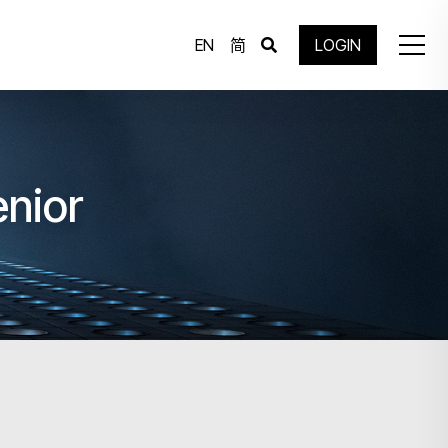
EN
简
LOGIN
enior