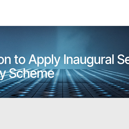
on to Apply Inaugural S
try Scheme