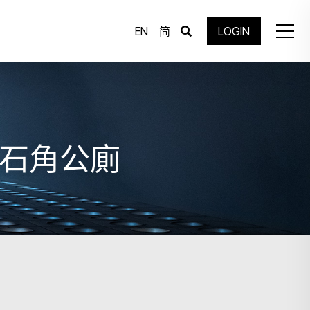
EN
简
LOGIN
白石角公廁