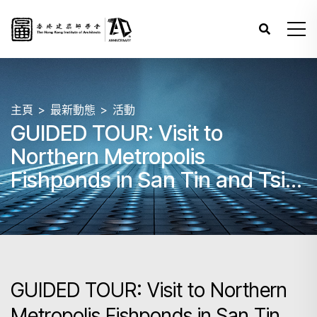
主頁
最新動態
活動
GUIDED TOUR: Visit to
Northern Metropolis
Fishponds in San Tin and Tsim
Bei Tsui
GUIDED TOUR: Visit to Northern
Metropolis Fishponds in San Tin