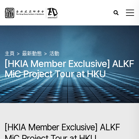
主頁
最新動態
活動
[HKIA Member Exclusive] ALKF
MiC Project Tour at HKU
[HKIA Member Exclusive] ALKF
MiC Project Tour at HKU