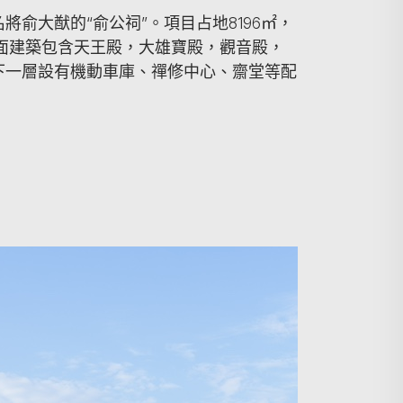
俞大猷的“俞公祠”。項目占地8196㎡，
地面建築包含天王殿，大雄寶殿，觀音殿，
下一層設有機動車庫、禪修中心、齋堂等配