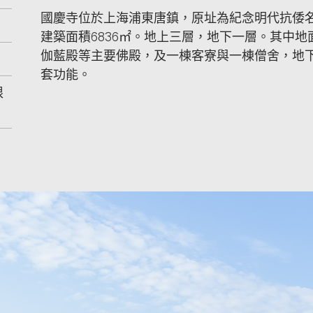
國慶寺位於上海浦東唐鎮，原址為紀念明代抗倭名將
建築面積6836㎡。地上三層，地下一層。其中
伽藍殿等主要佛殿，及一棟客寮與一棟僧舍，地
套功能。
限