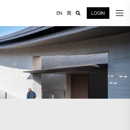
EN
简
LOGIN