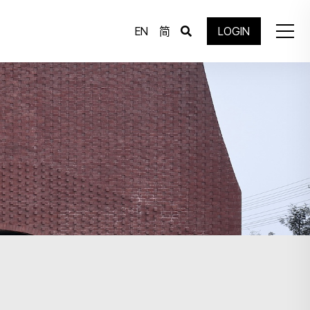
EN
简
LOGIN