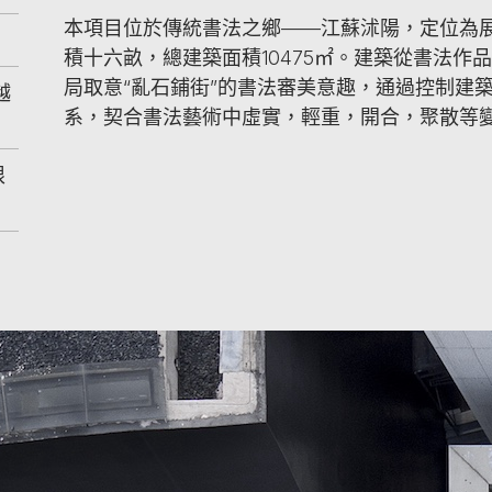
本項目位於傳統書法之鄉——江蘇沭陽，定位為
積十六畝，總建築面積10475㎡。建築從書法
局取意“亂石鋪街”的書法審美意趣，通過控制建
越
系，契合書法藝術中虛實，輕重，開合，聚散等
限