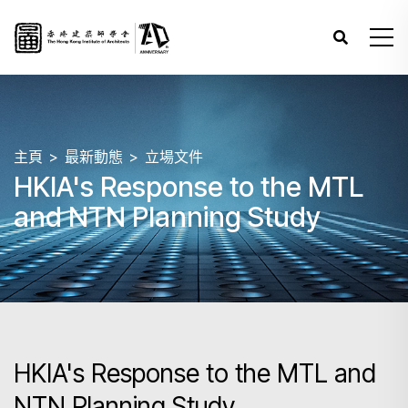
主頁
最新動態
立場文件
HKIA's Response to the MTL
and NTN Planning Study
HKIA's Response to the MTL and
NTN Planning Study