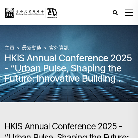
主頁
最新動態
會外資訊
HKIS Annual Conference 2025
- “Urban Pulse, Shaping the
Future: Innovative Building
Adaptation and Revitalisation”
HKIS Annual Conference 2025 -
“Urban Pulse, Shaping the Future: