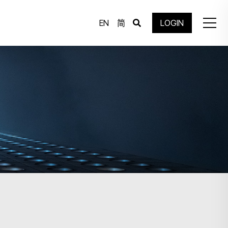
EN
简
LOGIN