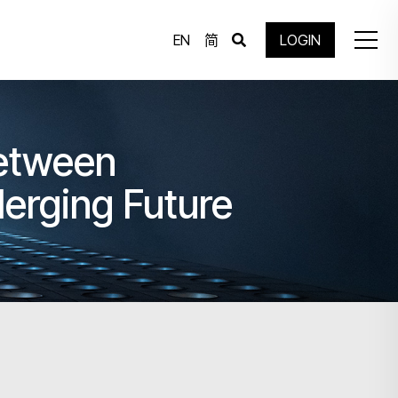
EN
简
LOGIN
etween
erging Future