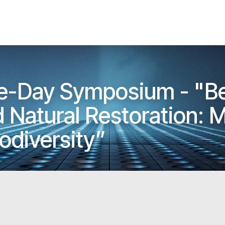
-Day Symposium - "B
Natural Restoration: M
odiversity”