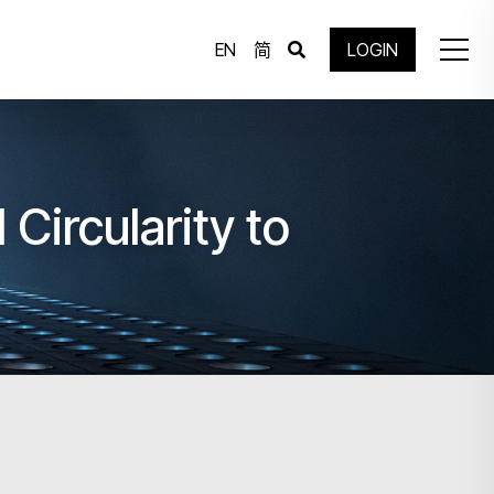
EN
简
LOGIN
Circularity to