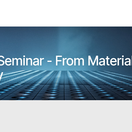
eminar - From Material 
y