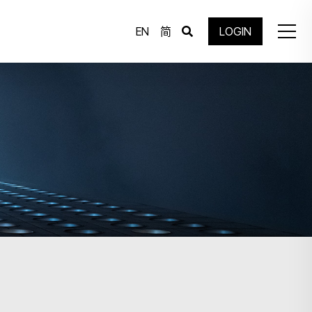
EN
简
LOGIN