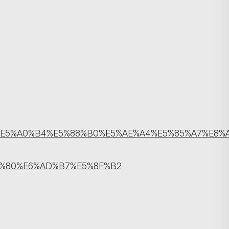
8%82%E5%A0%B4%E5%88%B0%E5%AE%A4%E5%85%A7%E8%
搜尋
E%80%E6%AD%B7%E5%8F%B2