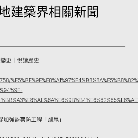
日本地建築界相關新聞
代變更｜悅讀歷史
ing/3375758/%E5%BE%9E%E8%A1%97%E4%B8%8A%E5%B
%94%9F-
4%BB%A3%E8%AE%8A%E6%9B%B4%E6%82%85%E8%A
促加強監察防工程「爛尾」