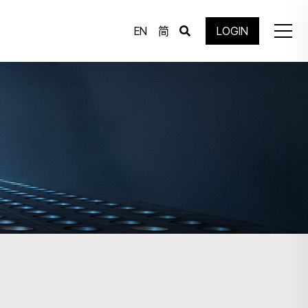
EN
简
LOGIN