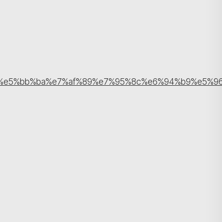
%e5%bb%ba%e7%af%89%e7%95%8c%e6%94%b9%e5%9