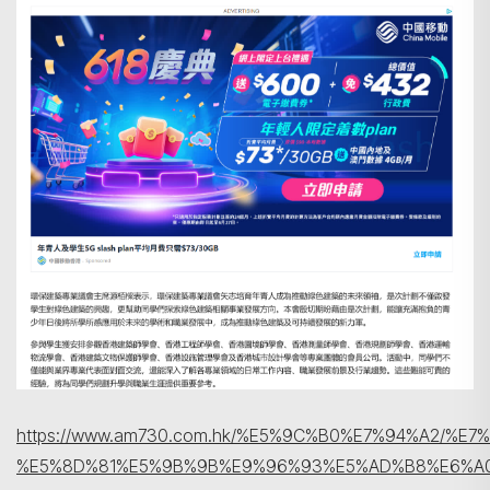
https://www.am730.com.hk/%E5%9C%B0%E7%94%A2/
%E5%8D%81%E5%9B%9B%E9%96%93%E5%AD%B8%E6%A0