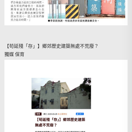
【苟延殘「存」】鄉郊歷史建築無處不荒廢？
獨媒 保育