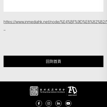
https://www.inmediahk.net/node/%E4%BF%9D%E8
回到首頁