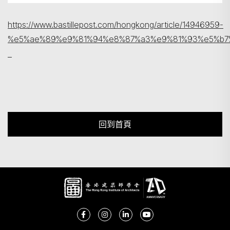
https://www.bastillepost.com/hongkong/article/14946959-
%e5%ae%89%e9%81%94%e8%87%a3%e9%81%93%e5%b7
回到首頁