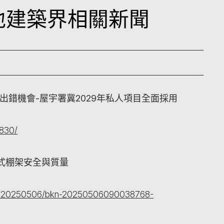
本地建築界相關新聞
繪出錯機會-屋宇署冀2029年私人項目全面採用
2830/
式棚架安全與質量
ment/20250506/bkn-20250506090038768-