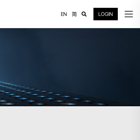
EN
简
LOGIN