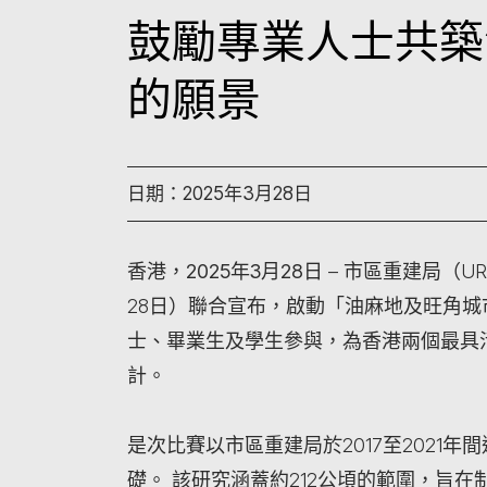
鼓勵專業人士共築
的願景
日期：2025年3月28日
香港，
2025
年
3
月
28
日
– 市區重建局（UR
28日）聯合宣布，啟動「油麻地及旺角城
士、畢業生及學生參與，為香港兩個最具
計。
是次比賽以市區重建局於2017至2021
礎。 該研究涵蓋約212公頃的範圍，旨