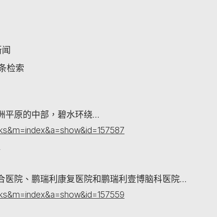
新闻
词条检索
洲平原的中部，碧水环绕…
orks&m=index&a=show&id=157587
群
合医院、鹏瑞利康复医院和鹏瑞利壹博脑科医院…
orks&m=index&a=show&id=157559