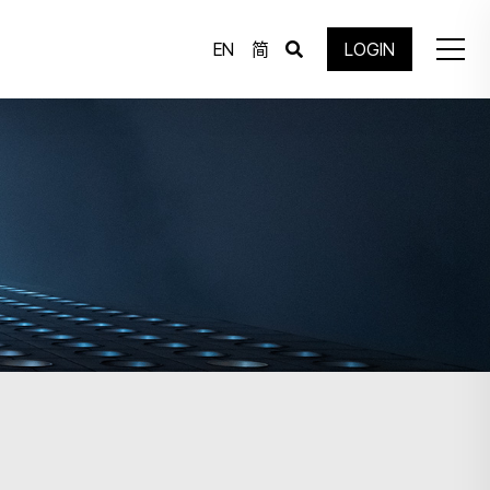
EN
简
LOGIN