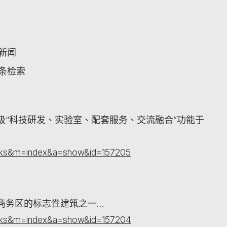
关新闻
词条检索
级“科技研发、实验室、配套服务、交流融合”功能于
orks&m=index&a=show&id=157205
商务区的标志性建筑之一…
orks&m=index&a=show&id=157204