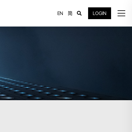
EN
简
LOGIN