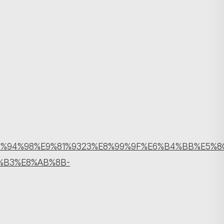
搜尋
E7%94%98%E9%81%9323%E8%99%9F%E6%B4%BB%E5%8
%B3%E8%AB%8B-