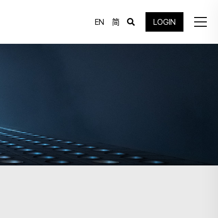
EN
简
LOGIN