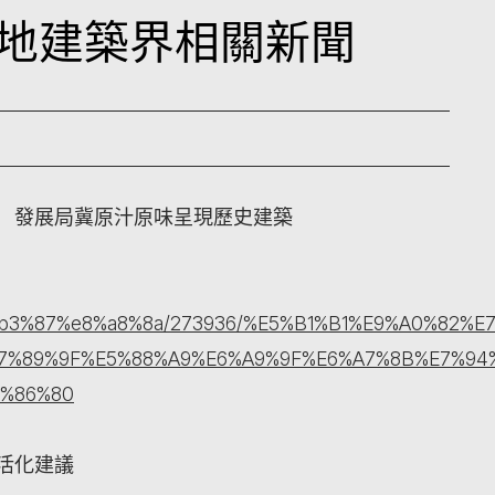
日本地建築界相關新聞
請 發展局冀原汁原味呈現歷史建築
%b3%87%e8%a8%8a/273936/%E5%B1%B1%E9%A0%82%
7%89%9F%E5%88%A9%E6%A9%9F%E6%A7%8B%E7%94
5%86%80
交活化建議