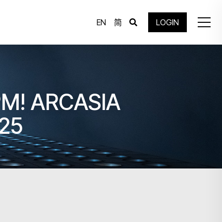
EN
简
LOGIN
ASIA
025