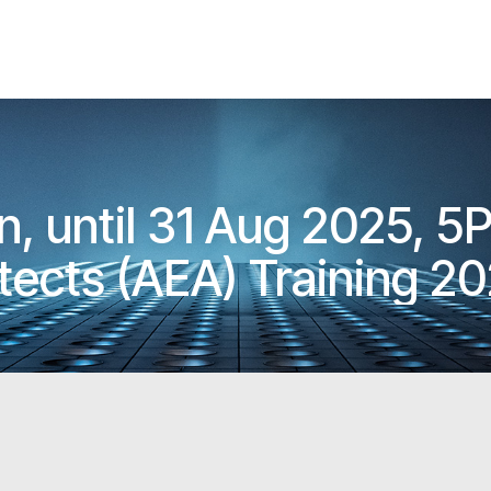
until 31 Aug 2025, 5PM! ARC
ects (AEA) Training 2