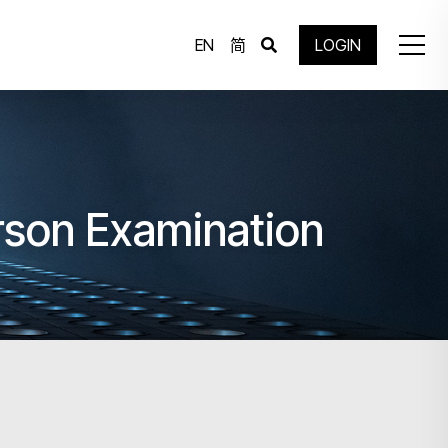
EN
简
LOGIN
rson Examination