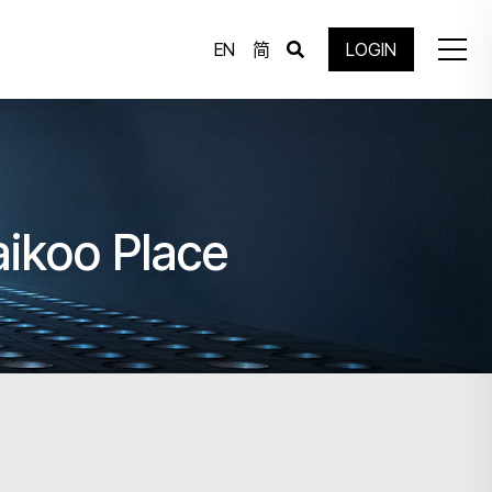
EN
简
LOGIN
aikoo Place