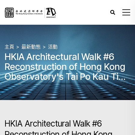
主頁
最新動態
活動
HKIA Architectural Walk #6
Reconstruction of Hong Kong
Observatory's Tai Po Kau Tide
Gauge Station
HKIA Architectural Walk #6
Reconstruction of Hong Kong