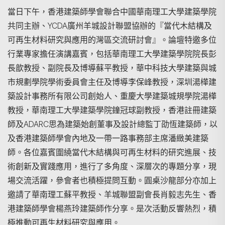
當日下午，香港建築師學會聯合中國華南理工大學建築學院
共同主辦、YCDA廣州羊城設計聯盟協辦的『當代木結構及
可再生材料研究與應用的灣區交流研討會』。論壇特邀多位
行業專家擔任演講嘉賓，包括華南理工大學建築學院院長彭
長歆教授、副院長及博導蘇平教授，華中科技大學建築與城
市規劃學院學術委員會主任及博導李保峰教授，深圳湯樺建
築設計事務所有限公司創始人、重慶大學建築城規學院湯樺
教授，華南理工大學建築學院鐘冠球副教授，香港註冊建築
師及ADARC思為建築始創董事及設計總監丁劭恆建築師，以
及香港建築師學會內地及一帶一路事務部主席潘緻美建築
師。各位嘉賓圍繞當代木結構與可再生材料的研究進展、技
術創新及實踐應用，進行了多角度、深層次的專題分享，現
場交流活躍，參會者也積極提問互動。圓桌沙龍部分亦加上
邀請了華南理工蘇平教授、羊城聯盟副會長肖毅志先生、香
港建築師學會楊燕玲建築師作分享。是次活動反響熱烈，積
極推動可再生材料研究與應用。